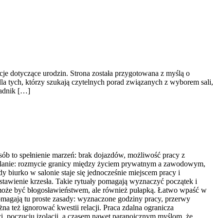
je dotyczące urodzin. Strona została przygotowana z myślą o
la tych, którzy szukają czytelnych porad związanych z wyborem sali,
radnik […]
osób to spełnienie marzeń: brak dojazdów, możliwość pracy z
m planie: rozmycie granicy między życiem prywatnym a zawodowym,
y biurko w salonie staje się jednocześnie miejscem pracy i
stawienie krzesła. Takie rytuały pomagają wyznaczyć początek i
in może być błogosławieństwem, ale również pułapką. Łatwo wpaść w
 Pomagają tu proste zasady: wyznaczone godziny pracy, przerwy
a też ignorować kwestii relacji. Praca zdalna ogranicza
ci, poczuciu izolacji, a czasem nawet paranoicznym myślom, że