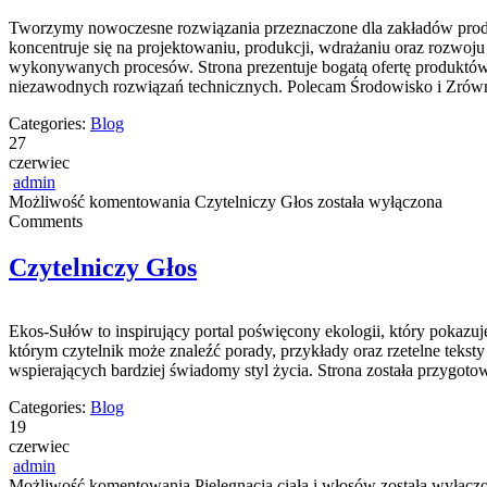
Tworzymy nowoczesne rozwiązania przeznaczone dla zakładów produk
koncentruje się na projektowaniu, produkcji, wdrażaniu oraz rozwoj
wykonywanych procesów. Strona prezentuje bogatą ofertę produktów, 
niezawodnych rozwiązań technicznych. Polecam Środowisko i Zró
Categories:
Blog
27
czerwiec
admin
Możliwość komentowania
Czytelniczy Głos
została wyłączona
Comments
Czytelniczy Głos
Ekos-Sułów to inspirujący portal poświęcony ekologii, który pokazu
którym czytelnik może znaleźć porady, przykłady oraz rzetelne tek
wspierających bardziej świadomy styl życia. Strona została przygot
Categories:
Blog
19
czerwiec
admin
Możliwość komentowania
Pielęgnacja ciała i włosów
została wyłącz