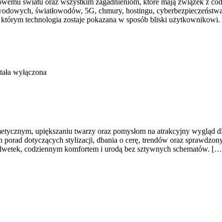
rowemu światu oraz wszystkim zagadnieniom, które mają związek z co
przewodowych, światłowodów, 5G, chmury, hostingu, cyberbezpieczeństw
w którym technologia zostaje pokazana w sposób bliski użytkownikowi. Z
tała wyłączona
metycznym, upiększaniu twarzy oraz pomysłom na atrakcyjny wygląd dl
h porad dotyczących stylizacji, dbania o cerę, trendów oraz sprawdzon
 sylwetek, codziennym komfortem i urodą bez sztywnych schematów. […