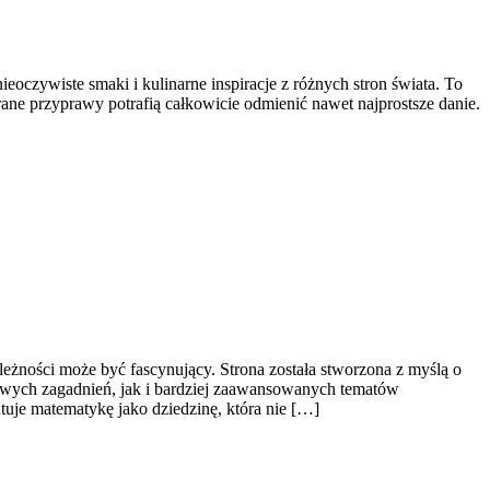
eoczywiste smaki i kulinarne inspiracje z różnych stron świata. To
ane przyprawy potrafią całkowicie odmienić nawet najprostsze danie.
eżności może być fascynujący. Strona została stworzona z myślą o
owych zagadnień, jak i bardziej zaawansowanych tematów
tuje matematykę jako dziedzinę, która nie […]