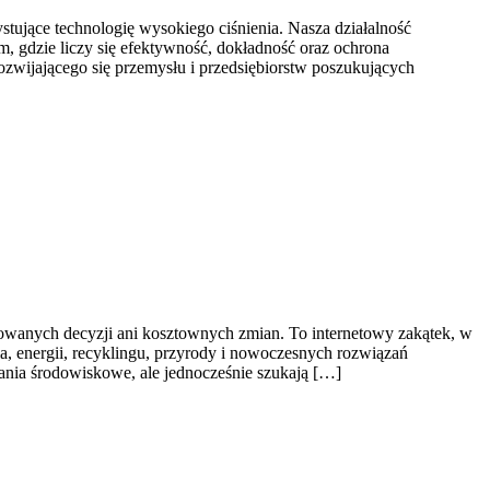
ujące technologię wysokiego ciśnienia. Nasza działalność
, gdzie liczy się efektywność, dokładność oraz ochrona
ozwijającego się przemysłu i przedsiębiorstw poszukujących
ikowanych decyzji ani kosztownych zmian. To internetowy zakątek, w
, energii, recyklingu, przyrody i nowoczesnych rozwiązań
wania środowiskowe, ale jednocześnie szukają […]