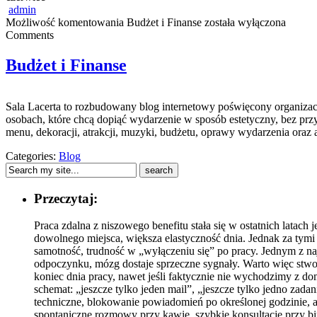
admin
Możliwość komentowania
Budżet i Finanse
została wyłączona
Comments
Budżet i Finanse
Sala Lacerta to rozbudowany blog internetowy poświęcony organizacj
osobach, które chcą dopiąć wydarzenie w sposób estetyczny, bez prz
menu, dekoracji, atrakcji, muzyki, budżetu, oprawy wydarzenia oraz 
Categories:
Blog
Przeczytaj:
Praca zdalna z niszowego benefitu stała się w ostatnich latac
dowolnego miejsca, większa elastyczność dnia. Jednak za tym
samotność, trudność w „wyłączeniu się” po pracy. Jednym z najw
odpoczynku, mózg dostaje sprzeczne sygnały. Warto więc stwor
koniec dnia pracy, nawet jeśli faktycznie nie wychodzimy z d
schemat: „jeszcze tylko jeden mail”, „jeszcze tylko jedno zada
techniczne, blokowanie powiadomień po określonej godzinie, a 
spontaniczne rozmowy przy kawie, szybkie konsultacje przy bi