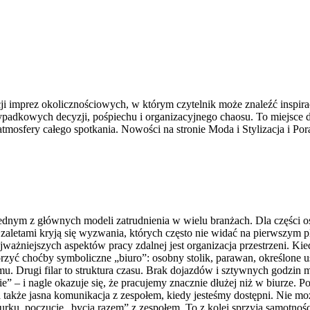
i imprez okolicznościowych, w którym czytelnik może znaleźć inspirac
ypadkowych decyzji, pośpiechu i organizacyjnego chaosu. To miejsce d
atmosfery całego spotkania. Nowości na stronie Moda i Stylizacja i Po
h jednym z głównych modeli zatrudnienia w wielu branżach. Dla części 
i zaletami kryją się wyzwania, których często nie widać na pierwszy
ażniejszych aspektów pracy zdalnej jest organizacja przestrzeni. Kied
zyć choćby symboliczne „biuro”: osobny stolik, parawan, określone u
omu. Drugi filar to struktura czasu. Brak dojazdów i sztywnych godz
nie” – i nagle okazuje się, że pracujemy znacznie dłużej niż w biurze.
także jasna komunikacja z zespołem, kiedy jesteśmy dostępni. Nie możn
urku, poczucie „bycia razem” z zespołem. To z kolei sprzyja samotnoś