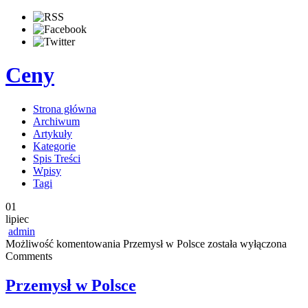
Ceny
Strona główna
Archiwum
Artykuły
Kategorie
Spis Treści
Wpisy
Tagi
01
lipiec
admin
Możliwość komentowania
Przemysł w Polsce
została wyłączona
Comments
Przemysł w Polsce