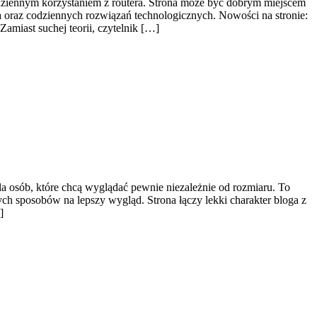
dziennym korzystaniem z routera. Strona może być dobrym miejscem
a oraz codziennych rozwiązań technologicznych. Nowości na stronie:
amiast suchej teorii, czytelnik […]
a osób, które chcą wyglądać pewnie niezależnie od rozmiaru. To
ych sposobów na lepszy wygląd. Strona łączy lekki charakter bloga z
]