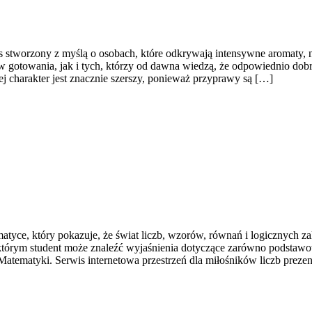
is stworzony z myślą o osobach, które odkrywają intensywne aromaty, ni
 gotowania, jak i tych, którzy od dawna wiedzą, że odpowiednio dobr
ej charakter jest znacznie szerszy, ponieważ przyprawy są […]
ce, który pokazuje, że świat liczb, wzorów, równań i logicznych zal
 którym student może znaleźć wyjaśnienia dotyczące zarówno podstaw
tematyki. Serwis internetowa przestrzeń dla miłośników liczb prezen