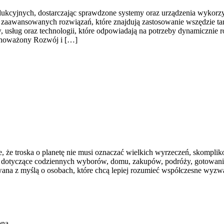
cyjnych, dostarczając sprawdzone systemy oraz urządzenia wykorzyst
u zaawansowanych rozwiązań, które znajdują zastosowanie wszędzie tam
usług oraz technologii, które odpowiadają na potrzeby dynamicznie r
wnoważony Rozwój i […]
je, że troska o planetę nie musi oznaczać wielkich wyrzeczeń, skompl
sty dotyczące codziennych wyborów, domu, zakupów, podróży, gotowania
owana z myślą o osobach, które chcą lepiej rozumieć współczesne wyz
ona