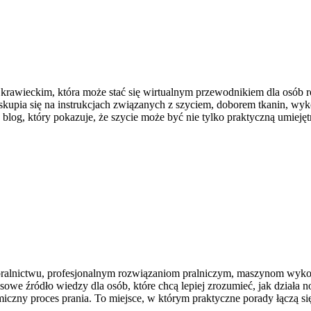
krawieckim, która może stać się wirtualnym przewodnikiem dla osób roz
s skupia się na instrukcjach związanych z szyciem, doborem tkanin, 
log, który pokazuje, że szycie może być nie tylko praktyczną umiejęt
 pralnictwu, profesjonalnym rozwiązaniom pralniczym, maszynom wyko
 źródło wiedzy dla osób, które chcą lepiej zrozumieć, jak działa now
czny proces prania. To miejsce, w którym praktyczne porady łączą się