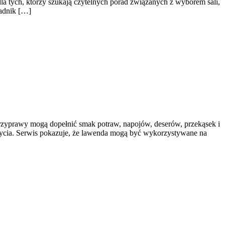
la tych, którzy szukają czytelnych porad związanych z wyborem sali,
radnik […]
 przyprawy mogą dopełnić smak potraw, napojów, deserów, przekąsek i
 życia. Serwis pokazuje, że lawenda mogą być wykorzystywane na