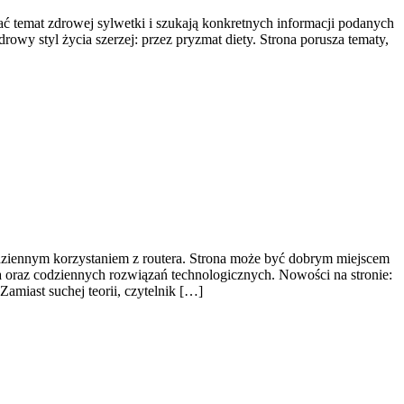
ać temat zdrowej sylwetki i szukają konkretnych informacji podanych
rowy styl życia szerzej: przez pryzmat diety. Strona porusza tematy,
dziennym korzystaniem z routera. Strona może być dobrym miejscem
a oraz codziennych rozwiązań technologicznych. Nowości na stronie:
amiast suchej teorii, czytelnik […]