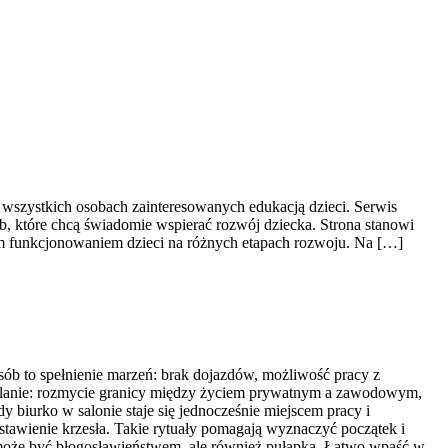
 wszystkich osobach zainteresowanych edukacją dzieci. Serwis
b, które chcą świadomie wspierać rozwój dziecka. Strona stanowi
ym funkcjonowaniem dzieci na różnych etapach rozwoju. Na […]
osób to spełnienie marzeń: brak dojazdów, możliwość pracy z
m planie: rozmycie granicy między życiem prywatnym a zawodowym,
y biurko w salonie staje się jednocześnie miejscem pracy i
stawienie krzesła. Takie rytuały pomagają wyznaczyć początek i
in może być błogosławieństwem, ale również pułapką. Łatwo wpaść w