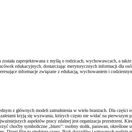
a została zaprojektowana z myślą o rodzicach, wychowawcach, a także
acówek edukacyjnych, dostarczając merytorycznych informacji dla osó
nteresujące informacje związane z edukacją, wychowaniem i codzienn
h jednym z głównych modeli zatrudnienia w wielu branżach. Dla części 
i zaletami kryją się wyzwania, których często nie widać na pierwszy
ażniejszych aspektów pracy zdalnej jest organizacja przestrzeni. Kied
zyć choćby symboliczne „biuro”: osobny stolik, parawan, określone u
omu. Drugi filar to struktura czasu. Brak dojazdów i sztywnych godz