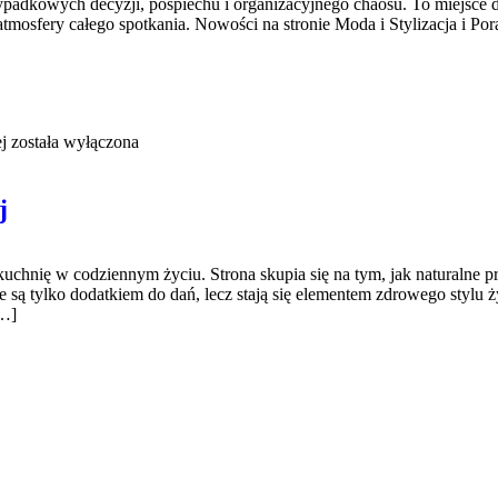
ypadkowych decyzji, pośpiechu i organizacyjnego chaosu. To miejsce d
atmosfery całego spotkania. Nowości na stronie Moda i Stylizacja i Po
j
została wyłączona
j
 kuchnię w codziennym życiu. Strona skupia się na tym, jak naturalne
 są tylko dodatkiem do dań, lecz stają się elementem zdrowego stylu
[…]