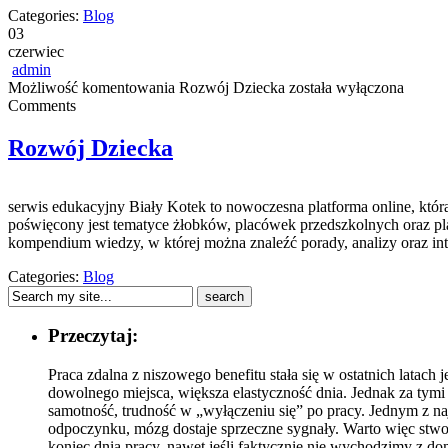
Categories:
Blog
03
czerwiec
admin
Możliwość komentowania
Rozwój Dziecka
została wyłączona
Comments
Rozwój Dziecka
serwis edukacyjny Biały Kotek to nowoczesna platforma online, któr
poświęcony jest tematyce żłobków, placówek przedszkolnych oraz pl
kompendium wiedzy, w której można znaleźć porady, analizy oraz i
Categories:
Blog
Przeczytaj:
Praca zdalna z niszowego benefitu stała się w ostatnich latac
dowolnego miejsca, większa elastyczność dnia. Jednak za tym
samotność, trudność w „wyłączeniu się” po pracy. Jednym z najw
odpoczynku, mózg dostaje sprzeczne sygnały. Warto więc stwor
koniec dnia pracy, nawet jeśli faktycznie nie wychodzimy z d