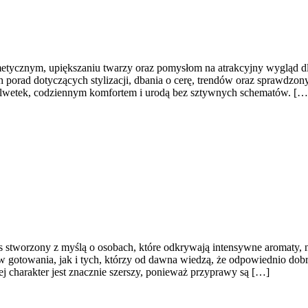
metycznym, upiększaniu twarzy oraz pomysłom na atrakcyjny wygląd dl
h porad dotyczących stylizacji, dbania o cerę, trendów oraz sprawdzon
 sylwetek, codziennym komfortem i urodą bez sztywnych schematów. […
is stworzony z myślą o osobach, które odkrywają intensywne aromaty, ni
 gotowania, jak i tych, którzy od dawna wiedzą, że odpowiednio dobr
ej charakter jest znacznie szerszy, ponieważ przyprawy są […]