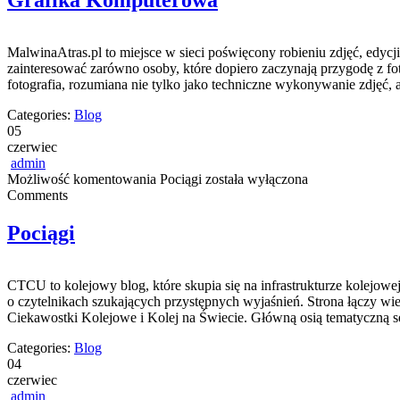
Grafika Komputerowa
MalwinaAtras.pl to miejsce w sieci poświęcony robieniu zdjęć, edycj
zainteresować zarówno osoby, które dopiero zaczynają przygodę z foto
fotografia, rozumiana nie tylko jako techniczne wykonywanie zdjęć, 
Categories:
Blog
05
czerwiec
admin
Możliwość komentowania
Pociągi
została wyłączona
Comments
Pociągi
CTCU to kolejowy blog, które skupia się na infrastrukturze kolejowe
o czytelnikach szukających przystępnych wyjaśnień. Strona łączy w
Ciekawostki Kolejowe i Kolej na Świecie. Główną osią tematyczną s
Categories:
Blog
04
czerwiec
admin