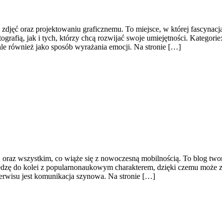
i zdjęć oraz projektowaniu graficznemu. To miejsce, w której fascynac
grafią, jak i tych, którzy chcą rozwijać swoje umiejętności. Kategorie
ale również jako sposób wyrażania emocji. Na stronie […]
j oraz wszystkim, co wiąże się z nowoczesną mobilnością. To blog twor
iedzę do kolei z popularnonaukowym charakterem, dzięki czemu może z
erwisu jest komunikacja szynowa. Na stronie […]