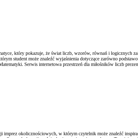
ce, który pokazuje, że świat liczb, wzorów, równań i logicznych zal
 którym student może znaleźć wyjaśnienia dotyczące zarówno podstaw
tematyki. Serwis internetowa przestrzeń dla miłośników liczb prezen
i imprez okolicznościowych, w którym czytelnik może znaleźć inspirac