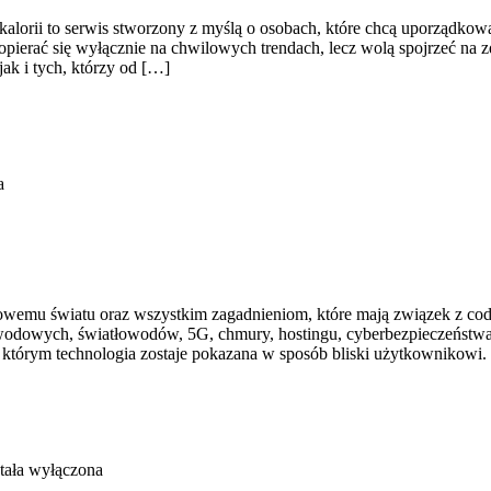
 kalorii to serwis stworzony z myślą o osobach, które chcą uporządkow
opierać się wyłącznie na chwilowych trendach, lecz wolą spojrzeć na zd
ak i tych, którzy od […]
a
rowemu światu oraz wszystkim zagadnieniom, które mają związek z co
przewodowych, światłowodów, 5G, chmury, hostingu, cyberbezpieczeństw
w którym technologia zostaje pokazana w sposób bliski użytkownikowi. Z
tała wyłączona