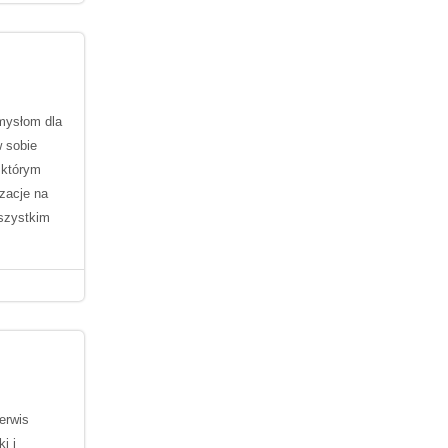
omysłom dla
w sobie
 którym
izacje na
wszystkim
serwis
i i