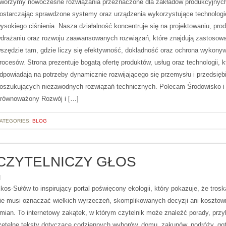
worzymy nowoczesne rozwiązania przeznaczone dla zakładów produkcyjnyc
ostarczając sprawdzone systemy oraz urządzenia wykorzystujące technologi
ysokiego ciśnienia. Nasza działalność koncentruje się na projektowaniu, prod
drażaniu oraz rozwoju zaawansowanych rozwiązań, które znajdują zastosow
szędzie tam, gdzie liczy się efektywność, dokładność oraz ochrona wykony
rocesów. Strona prezentuje bogatą ofertę produktów, usług oraz technologii, k
dpowiadają na potrzeby dynamicznie rozwijającego się przemysłu i przedsięb
oszukujących niezawodnych rozwiązań technicznych. Polecam Środowisko i
równoważony Rozwój i […]
ATEGORIES:
BLOG
CZYTELNICZY GŁOS
kos-Sułów to inspirujący portal poświęcony ekologii, który pokazuje, że trosk
ie musi oznaczać wielkich wyrzeczeń, skomplikowanych decyzji ani koszto
mian. To internetowy zakątek, w którym czytelnik może znaleźć porady, przy
zetelne teksty dotyczące codziennych wyborów, domu, zakupów, podróży, go