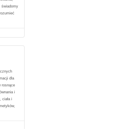
ej świadomy
 rozumieć
ycznych
macji dla
w rosnące
ównania i
ciała i
smetyków,