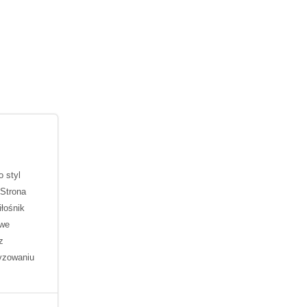
o styl
 Strona
łośnik
owe
z
ryzowaniu