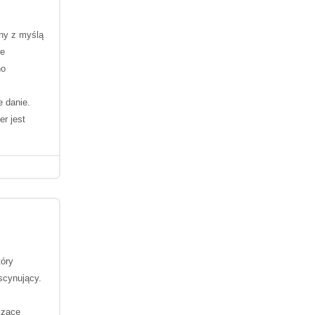
ony z myślą
ne
no
e danie.
er jest
óry
scynujący.
czące