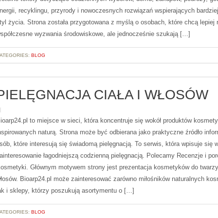
nergii, recyklingu, przyrody i nowoczesnych rozwiązań wspierających bardzi
tyl życia. Strona została przygotowana z myślą o osobach, które chcą lepiej
spółczesne wyzwania środowiskowe, ale jednocześnie szukają […]
ATEGORIES:
BLOG
PIELĘGNACJA CIAŁA I WŁOSÓW
ioarp24.pl to miejsce w sieci, która koncentruje się wokół produktów kosmet
nspirowanych naturą. Strona może być odbierana jako praktyczne źródło infor
sób, które interesują się świadomą pielęgnacją. To serwis, która wpisuje się 
ainteresowanie łagodniejszą codzienną pielęgnacją. Polecamy Recenzje i por
osmetyki. Głównym motywem strony jest prezentacja kosmetyków do twarzy, 
łosów. Bioarp24.pl może zainteresować zarówno miłośników naturalnych ko
ak i sklepy, którzy poszukują asortymentu o […]
ATEGORIES:
BLOG