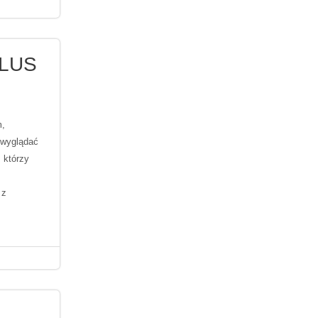
PLUS
m,
 wyglądać
 którzy
z
 z