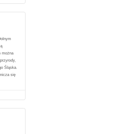
Dolnym
zą
ym można
 przyrody,
go Śląska.
nicza się