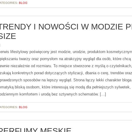
ATEGORIES:
BLOG
TRENDY I NOWOŚCI W MODZIE 
SIZE
erwis lifestylowy poświęcony jest modzie, urodzie, produktom kosmetyczny
piększaniu twarzy oraz pomysłom na atrakcyjny wygląd dla osób, które chcą
ewnie niezależnie od rozmiaru. To miejsce stworzone z myślą o czytelnikach,
zukają konkretnych porad dotyczących stylizacji, dbania o cerę, trendów ora
prawdzonych sposobów na lepszy wygląd. Strona łączy lekki charakter bloga
ematyką bliską osobom, które interesują się modą dla pełniejszych sylwetek,
odziennym komfortem i urodą bez sztywnych schematów. […]
ATEGORIES:
BLOG
PERFUMY MĘSKIE