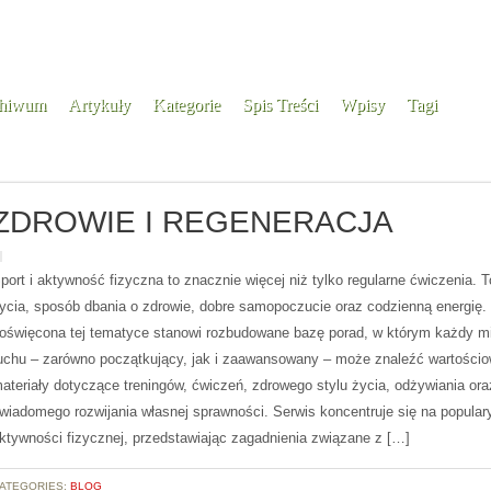
hiwum
Artykuły
Kategorie
Spis Treści
Wpisy
Tagi
ZDROWIE I REGENERACJA
port i aktywność fizyczna to znacznie więcej niż tylko regularne ćwiczenia. T
ycia, sposób dbania o zdrowie, dobre samopoczucie oraz codzienną energię.
oświęcona tej tematyce stanowi rozbudowane bazę porad, w którym każdy mi
uchu – zarówno początkujący, jak i zaawansowany – może znaleźć wartości
ateriały dotyczące treningów, ćwiczeń, zdrowego stylu życia, odżywiania ora
wiadomego rozwijania własnej sprawności. Serwis koncentruje się na popula
ktywności fizycznej, przedstawiając zagadnienia związane z […]
ATEGORIES:
BLOG